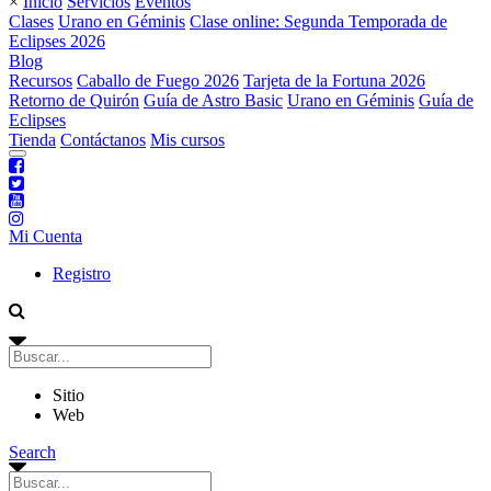
×
Inicio
Servicios
Eventos
Clases
Urano en Géminis
Clase online: Segunda Temporada de
Eclipses 2026
Blog
Recursos
Caballo de Fuego 2026
Tarjeta de la Fortuna 2026
Retorno de Quirón
Guía de Astro Basic
Urano en Géminis
Guía de
Eclipses
Tienda
Contáctanos
Mis cursos
Mi Cuenta
Registro
Sitio
Web
Search