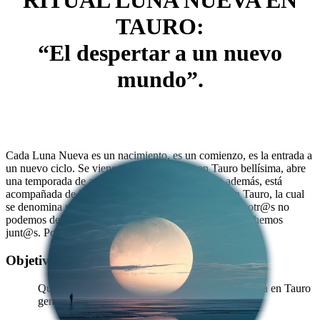
RITUAL LUNA NUEVA EN
TAURO:
“El despertar a un nuevo
mundo”.
2 de mayo, 7:00 p.m.
(19:00 hora del Este)
Cada Luna Nueva es un nacimiento, es un comienzo, es la entrada a
un nuevo ciclo. Se viene una Luna Nueva en Tauro bellísima, abre
una temporada de apertura a la abundancia. Que además, está
acompañada de la gran conjunción Urano Júpiter en Tauro, la cual
se denomina un dinamo de creatividad, entonces, Nosotr@s no
podemos dejar que esta energía pase sin que la aprovechemos
junt@s. Por eso hemos creado este taller ONLINE.
Objetivos
Que los participantes aclaren lo que la Luna Nueva en Tauro
genera y lo tenemos disponible.