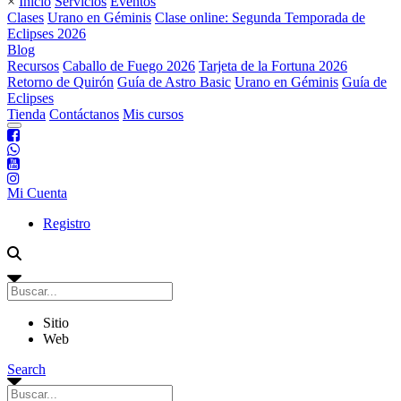
×
Inicio
Servicios
Eventos
Clases
Urano en Géminis
Clase online: Segunda Temporada de
Eclipses 2026
Blog
Recursos
Caballo de Fuego 2026
Tarjeta de la Fortuna 2026
Retorno de Quirón
Guía de Astro Basic
Urano en Géminis
Guía de
Eclipses
Tienda
Contáctanos
Mis cursos
Mi Cuenta
Registro
Sitio
Web
Search