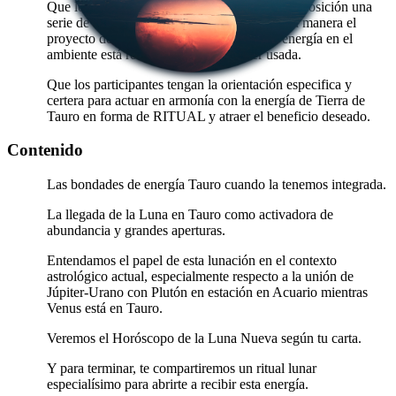
Que los participantes sepan que tenemos a disposición una
serie de actividades que beneficiarían en gran manera el
proyecto de vida personal debido a que la energía en el
ambiente está recargada y lista para ser usada.
Que los participantes tengan la orientación especifica y
certera para actuar en armonía con la energía de Tierra de
Tauro en forma de RITUAL y atraer el beneficio deseado.
Contenido
Las bondades de energía Tauro cuando la tenemos integrada.
La llegada de la Luna en Tauro como activadora de
abundancia y grandes aperturas.
Entendamos el papel de esta lunación en el contexto
astrológico actual, especialmente respecto a la unión de
Júpiter-Urano con Plutón en estación en Acuario mientras
Venus está en Tauro.
Veremos el Horóscopo de la Luna Nueva según tu carta.
Y para terminar, te compartiremos un ritual lunar
especialísimo para abrirte a recibir esta energía.