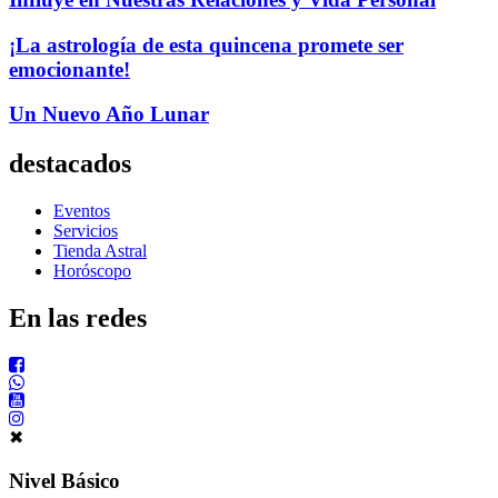
¡La astrología de esta quincena promete ser
emocionante!
Un Nuevo Año Lunar
destacados
Eventos
Servicios
Tienda Astral
Horóscopo
En las redes
✖
Nivel Básico